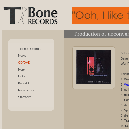
Production of unconven
Tibone Records
Johnn
News
Bayer
CD/DVD
Wer F
Noten
Titelli
Links
1. Wo
Kontakt
2.
Wa
3. es 
Impressum
4. mit
Startseite
5. Se
6. die
7. Spo
8. die
9. Tr
10.Sc