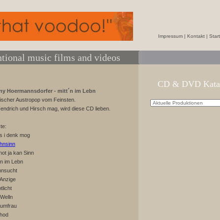
Impressum
|
Kontakt
|
Start
tional music films and videos
CD & DVD Kata
y Hoermannsdorfer - mitt´n im Lebn
ischer Austropop vom Feinsten.
endrich und Hirsch mag, wird diese CD lieben.
ste:
s i denk mog
hnsinn
hot ja kan Sinn
tn im Lebn
hnsucht
 Anzige
tlicht
 Welln
aumfrau
hod